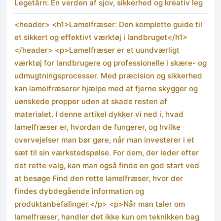
Legetårn: En verden af sjov, sikkerhed og kreativ leg
<header> <h1>Lamelfræser: Den komplette guide til
et sikkert og effektivt værktøj i landbruget</h1>
</header> <p>Lamelfræser er et uundværligt
værktøj for landbrugere og professionelle i skære- og
udmugtningsprocesser. Med præcision og sikkerhed
kan lamelfræserer hjælpe med at fjerne skygger og
uønskede propper uden at skade resten af
materialet. I denne artikel dykker vi ned i, hvad
lamelfræser er, hvordan de fungerer, og hvilke
overvejelser man bør gøre, når man investerer i et
sæt til sin værkstedspølse. For dem, der leder efter
det rette valg, kan man også finde en god start ved
at besøge Find den rette lamelfræser, hvor der
findes dybdegående information og
produktanbefalinger.</p> <p>Når man taler om
lamelfræser, handler det ikke kun om teknikken bag