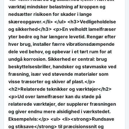
værktøj mindsker belastning af kroppen og
nedsætter risikoen for skader i lange
skæreopgaver.</li> </ul> <h3>Vedligeholdelse
og sikkerhed</h3> <p>En velholdt lamelfræser
yter bedre og har længere levetid. Rengør efter
hver brug, installer færre vibrationsdæmpende
dele ved behov, og opbevar i et tørt rum for at
undgå korrosion. Sikkerhed er central: brug
beskyttelsesbriller, handsker og støvmaske ved
fræsning, især ved støvende materialer som
visse træsorter og skiver af plast.</p>
<h2>Relaterede teknikker og værktøjer</h2>
<p>Ud over lamelfræser kan du støde på
relaterede værktøjer, der supplerer fræsningen
og giver endnu mere alsidighed i værkstedet.
Eksempelvis:</p> <ul> <li><strong>Rundsave
og stiksave</strong> til præcisionssnit og