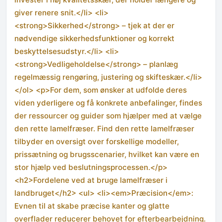
giver renere snit.</li> <li>
<strong>Sikkerhed</strong> – tjek at der er
nødvendige sikkerhedsfunktioner og korrekt
beskyttelsesudstyr.</li> <li>
<strong>Vedligeholdelse</strong> – planlæg
regelmæssig rengøring, justering og skifteskær.</li>
</ol> <p>For dem, som ønsker at udfolde deres
viden yderligere og få konkrete anbefalinger, findes
der ressourcer og guider som hjælper med at vælge
den rette lamelfræser. Find den rette lamelfræser
tilbyder en oversigt over forskellige modeller,
prissætning og brugsscenarier, hvilket kan være en
stor hjælp ved beslutningsprocessen.</p>
<h2>Fordelene ved at bruge lamelfræser i
landbruget</h2> <ul> <li><em>Præcision</em>:
Evnen til at skabe præcise kanter og glatte
overflader reducerer behovet for efterbearbejdning.