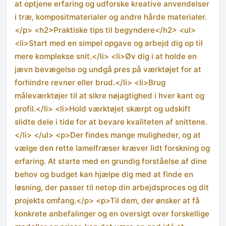
at optjene erfaring og udforske kreative anvendelser
i træ, kompositmaterialer og andre hårde materialer.
</p> <h2>Praktiske tips til begyndere</h2> <ul>
<li>Start med en simpel opgave og arbejd dig op til
mere komplekse snit.</li> <li>Øv dig i at holde en
jævn bevægelse og undgå pres på værktøjet for at
forhindre revner eller brud.</li> <li>Brug
måleværktøjer til at sikre nøjagtighed i hver kant og
profil.</li> <li>Hold værktøjet skærpt og udskift
slidte dele i tide for at bevare kvaliteten af snittene.
</li> </ul> <p>Der findes mange muligheder, og at
vælge den rette lamelfræser kræver lidt forskning og
erfaring. At starte med en grundig forståelse af dine
behov og budget kan hjælpe dig med at finde en
løsning, der passer til netop din arbejdsproces og dit
projekts omfang.</p> <p>Til dem, der ønsker at få
konkrete anbefalinger og en oversigt over forskellige