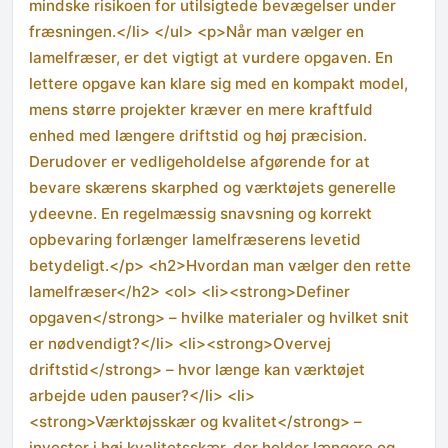
mindske risikoen for utilsigtede bevægelser under
fræsningen.</li> </ul> <p>Når man vælger en
lamelfræser, er det vigtigt at vurdere opgaven. En
lettere opgave kan klare sig med en kompakt model,
mens større projekter kræver en mere kraftfuld
enhed med længere driftstid og høj præcision.
Derudover er vedligeholdelse afgørende for at
bevare skærens skarphed og værktøjets generelle
ydeevne. En regelmæssig snavsning og korrekt
opbevaring forlænger lamelfræserens levetid
betydeligt.</p> <h2>Hvordan man vælger den rette
lamelfræser</h2> <ol> <li><strong>Definer
opgaven</strong> – hvilke materialer og hvilket snit
er nødvendigt?</li> <li><strong>Overvej
driftstid</strong> – hvor længe kan værktøjet
arbejde uden pauser?</li> <li>
<strong>Værktøjsskær og kvalitet</strong> –
invester i høj kvalitetsskær, der holder længere og