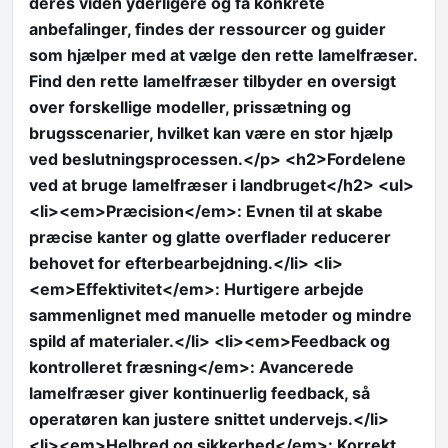
deres viden yderligere og få konkrete
anbefalinger, findes der ressourcer og guider
som hjælper med at vælge den rette lamelfræser.
Find den rette lamelfræser tilbyder en oversigt
over forskellige modeller, prissætning og
brugsscenarier, hvilket kan være en stor hjælp
ved beslutningsprocessen.</p> <h2>Fordelene
ved at bruge lamelfræser i landbruget</h2> <ul>
<li><em>Præcision</em>: Evnen til at skabe
præcise kanter og glatte overflader reducerer
behovet for efterbearbejdning.</li> <li>
<em>Effektivitet</em>: Hurtigere arbejde
sammenlignet med manuelle metoder og mindre
spild af materialer.</li> <li><em>Feedback og
kontrolleret fræsning</em>: Avancerede
lamelfræser giver kontinuerlig feedback, så
operatøren kan justere snittet undervejs.</li>
<li><em>Helbred og sikkerhed</em>: Korrekt