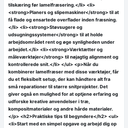
tilskæring før lamelfræsering.</li> <li>
<strong>Planers og slipemaskiner</strong> til at
få flade og ensartede overflader inden fræsning.
</li> <li><strong>Støvsugere og
udsugningssystemer</strong> til at holde
arbejdsområdet rent og øge synligheden under
arbejdet.</li> <li><strong>Værktætter og
måleværktøjer</strong> til nøjagtig alignment og
kontrollerede snit.</li> </ul> <p>Når du
kombinerer lamelfræser med disse værktøjer, får
du et fleksibelt setup, der kan håndtere alt fra
små reparationer til større snitprojekter. Det
giver også en mulighed for at optjene erfaring og
udforske kreative anvendelser i træ,
kompositmaterialer og andre hårde materialer.
</p> <h2>Praktiske tips til begyndere</h2> <ul>
<li>Start med en simpel opgave og arbejd dig op