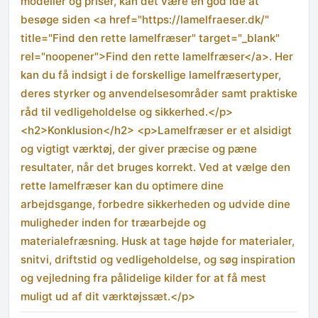
modeller og priser, kan det være en god idé at
besøge siden <a href="https://lamelfraeser.dk/"
title="Find den rette lamelfræser" target="_blank"
rel="noopener">Find den rette lamelfræser</a>. Her
kan du få indsigt i de forskellige lamelfræsertyper,
deres styrker og anvendelsesområder samt praktiske
råd til vedligeholdelse og sikkerhed.</p>
<h2>Konklusion</h2> <p>Lamelfræser er et alsidigt
og vigtigt værktøj, der giver præcise og pæne
resultater, når det bruges korrekt. Ved at vælge den
rette lamelfræser kan du optimere dine
arbejdsgange, forbedre sikkerheden og udvide dine
muligheder inden for træarbejde og
materialefræsning. Husk at tage højde for materialer,
snitvi, driftstid og vedligeholdelse, og søg inspiration
og vejledning fra pålidelige kilder for at få mest
muligt ud af dit værktøjssæt.</p>