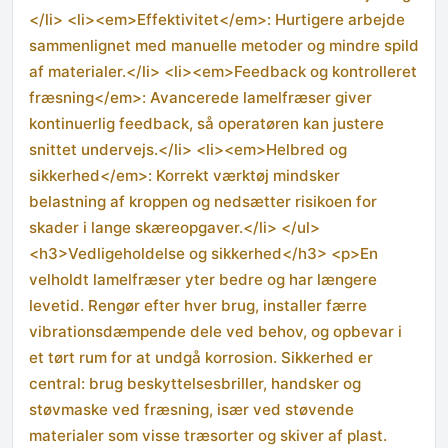
</li> <li><em>Effektivitet</em>: Hurtigere arbejde
sammenlignet med manuelle metoder og mindre spild
af materialer.</li> <li><em>Feedback og kontrolleret
fræsning</em>: Avancerede lamelfræser giver
kontinuerlig feedback, så operatøren kan justere
snittet undervejs.</li> <li><em>Helbred og
sikkerhed</em>: Korrekt værktøj mindsker
belastning af kroppen og nedsætter risikoen for
skader i lange skæreopgaver.</li> </ul>
<h3>Vedligeholdelse og sikkerhed</h3> <p>En
velholdt lamelfræser yter bedre og har længere
levetid. Rengør efter hver brug, installer færre
vibrationsdæmpende dele ved behov, og opbevar i
et tørt rum for at undgå korrosion. Sikkerhed er
central: brug beskyttelsesbriller, handsker og
støvmaske ved fræsning, især ved støvende
materialer som visse træsorter og skiver af plast.