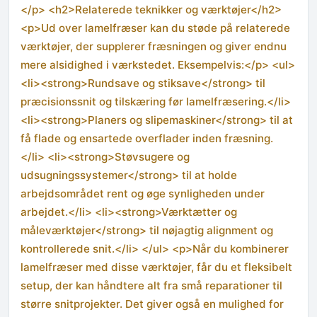
</p> <h2>Relaterede teknikker og værktøjer</h2>
<p>Ud over lamelfræser kan du støde på relaterede
værktøjer, der supplerer fræsningen og giver endnu
mere alsidighed i værkstedet. Eksempelvis:</p> <ul>
<li><strong>Rundsave og stiksave</strong> til
præcisionssnit og tilskæring før lamelfræsering.</li>
<li><strong>Planers og slipemaskiner</strong> til at
få flade og ensartede overflader inden fræsning.
</li> <li><strong>Støvsugere og
udsugningssystemer</strong> til at holde
arbejdsområdet rent og øge synligheden under
arbejdet.</li> <li><strong>Værktætter og
måleværktøjer</strong> til nøjagtig alignment og
kontrollerede snit.</li> </ul> <p>Når du kombinerer
lamelfræser med disse værktøjer, får du et fleksibelt
setup, der kan håndtere alt fra små reparationer til
større snitprojekter. Det giver også en mulighed for