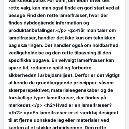
værkstedspølse. For dem, der leder efter det
rette valg, kan man også finde en god start ved at
besøge Find den rette lamelfræser, hvor der
findes dybdegående information og
produktanbefalinger.</p> <p>Når man taler om
lamelfræser, handler det ikke kun om teknikken
bag skæringen. Det handler også om holdbarhed,
vedligeholdelse og den rette tilpasning til den
specifikke opgave. En velvalgt lamelfræser kan
spare tid, reducere spild og forbedre
sikkerheden i arbejdsmiljøet. Derfor er det vigtigt
at kende de grundlæggende principper, såsom
skærperspektivet, materialeegenskaber og de
forskellige typer lamelfræser, der findes på
markedet.</p> <h2>Hvad er en lamelfræser?
</h2> <p>En lamelfræser er et værktøj designet
til at fjerne uønskede lag eller materialer ved
kanten af et stykke arbejdsemne. Den rette