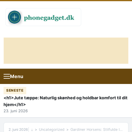
Skip to content
Menu
SENESTE
<h1>Jute tæppe: Naturlig skønhed og holdbar komfort til dit
hjem</h1>
23. juni 2026
2. juni 2026
⌂
Uncategorized
Gardiner Horsens: Stilfulde løsninger til dit hjem og din pause fra livet udenfor