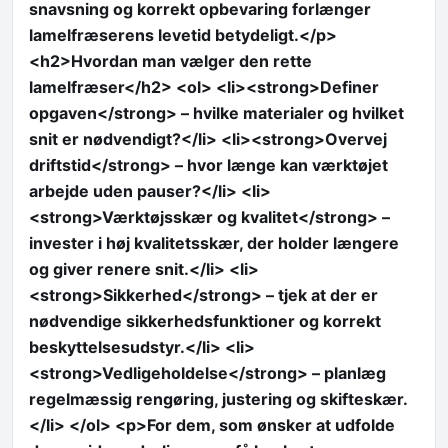
snavsning og korrekt opbevaring forlænger
lamelfræserens levetid betydeligt.</p>
<h2>Hvordan man vælger den rette
lamelfræser</h2> <ol> <li><strong>Definer
opgaven</strong> – hvilke materialer og hvilket
snit er nødvendigt?</li> <li><strong>Overvej
driftstid</strong> – hvor længe kan værktøjet
arbejde uden pauser?</li> <li>
<strong>Værktøjsskær og kvalitet</strong> –
invester i høj kvalitetsskær, der holder længere
og giver renere snit.</li> <li>
<strong>Sikkerhed</strong> – tjek at der er
nødvendige sikkerhedsfunktioner og korrekt
beskyttelsesudstyr.</li> <li>
<strong>Vedligeholdelse</strong> – planlæg
regelmæssig rengøring, justering og skifteskær.
</li> </ol> <p>For dem, som ønsker at udfolde