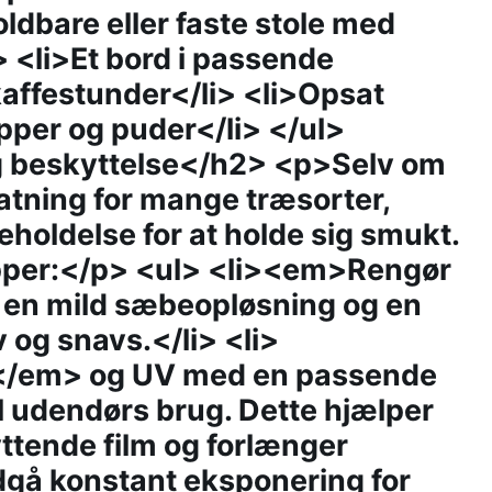
oldbare eller faste stole med
 <li>Et bord i passende
r kaffestunder</li> <li>Opsat
pper og puder</li> </ul>
g beskyttelse</h2> <p>Selv om
atning for mange træsorter,
eholdelse for at holde sig smukt.
ipper:</p> <ul> <li><em>Rengør
en mild sæbeopløsning og en
v og snavs.</li> <li>
/em> og UV med en passende
 til udendørs brug. Dette hjælper
tende film og forlænger
dgå konstant eksponering for