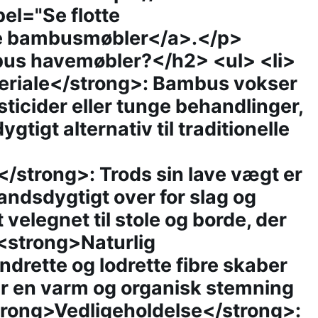
el="Se flotte
e bambusmøbler</a>.</p>
us havemøbler?</h2> <ul> <li>
teriale</strong>: Bambus vokser
sticider eller tunge behandlinger,
ygtigt alternativ til traditionelle
strong>: Trods sin lave vægt er
ndsdygtigt over for slag og
 velegnet til stole og borde, der
i><strong>Naturlig
drette og lodrette fibre skaber
r en varm og organisk stemning
strong>Vedligeholdelse</strong>: