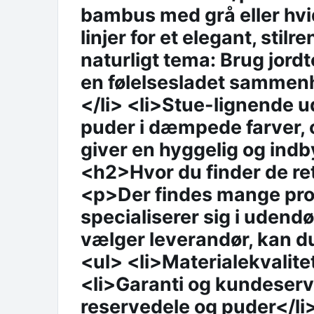
bambus med grå eller hvi
linjer for et elegant, stil
naturligt tema: Brug jordt
en følelsesladet sammen
</li> <li>Stue-lignende 
puder i dæmpede farver, o
giver en hyggelig og ind
<h2>Hvor du finder de r
<p>Der findes mange pro
specialiserer sig i udend
vælger leverandør, kan d
<ul> <li>Materialekvalite
<li>Garanti og kundeserv
reservedele og puder</li>