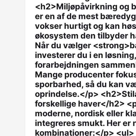
<h2>Miljøpåvirkning og
er en af de mest bæredyg
vokser hurtigt og kan hø
økosystem den tilbyder h
Når du vælger <strong>
investerer du i en løsning
forarbejdningen sammenl
Mange producenter fokuse
sporbarhed, så du kan væ
oprindelse.</p> <h2>Stila
forskellige haver</h2> <
moderne, nordisk eller k
integreres smukt. Her er no
kombinationer:</p> <ul>