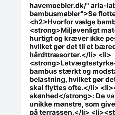
havemoebler.dk/" aria-lab
bambusmøbler">Se flott
<h2>Hvorfor vælge bamb
<strong>Miljøvenligt ma
hurtigt og kræver ikke pe
hvilket gør det til et bæred
hårdttræsorter.</li> <li>
<strong>Letvægtsstyrke</
bambus stærkt og modsta
belastning, hvilket gør det
skal flyttes ofte.</li> <l
skønhed</strong>: De van
unikke mønstre, som give
på terrassen.</li> <li><