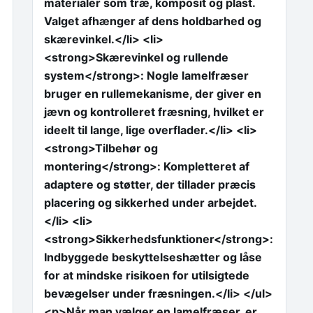
materialer som træ, komposit og plast.
Valget afhænger af dens holdbarhed og
skærevinkel.</li> <li>
<strong>Skærevinkel og rullende
system</strong>: Nogle lamelfræser
bruger en rullemekanisme, der giver en
jævn og kontrolleret fræsning, hvilket er
ideelt til lange, lige overflader.</li> <li>
<strong>Tilbehør og
montering</strong>: Kompletteret af
adaptere og støtter, der tillader præcis
placering og sikkerhed under arbejdet.
</li> <li>
<strong>Sikkerhedsfunktioner</strong>:
Indbyggede beskyttelseshætter og låse
for at mindske risikoen for utilsigtede
bevægelser under fræsningen.</li> </ul>
<p>Når man vælger en lamelfræser, er