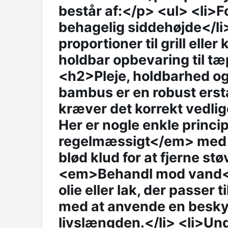
består af:</p> <ul> <li>F
behagelig siddehøjde</li>
proportioner til grill elle
holdbar opbevaring til tæ
<h2>Pleje, holdbarhed o
bambus er en robust erst
kræver det korrekt vedlig
Her er nogle enkle princ
regelmæssigt</em> med 
blød klud for at fjerne stø
<em>Behandl mod vand<
olie eller lak, der passer
med at anvende en beskyt
livslængden.</li> <li>Un