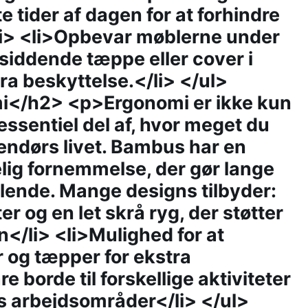
e tider af dagen for at forhindre
li> <li>Opbevar møblerne under
tsiddende tæppe eller cover i
a beskyttelse.</li> </ul>
i</h2> <p>Ergonomi er ikke kun
essentiel del af, hvor meget du
udendørs livet. Bambus har en
lig fornemmelse, der gør lange
lende. Mange designs tilbyder:
r og en let skrå ryg, der støtter
n</li> <li>Mulighed for at
 og tæpper for ekstra
e borde til forskellige aktiviteter
rs arbejdsområder</li> </ul>