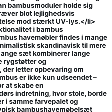
an bambusmoduler holde sig
æver blot lejlighedsvis
telse mod stærkt UV-lys.</li>
tionalitet i bambus
bus havemøbler findes i mange
minimalistisk skandinavisk til mere
 Mange sæt kombinerer lange
 rygstøtter og
 der letter opbevaring om
ambus er ikke kun udseendet –
or at skabe en
 indretning, hvor stole, borde
r i samme farvepalet og
 typisk bambushavemøbelsæt