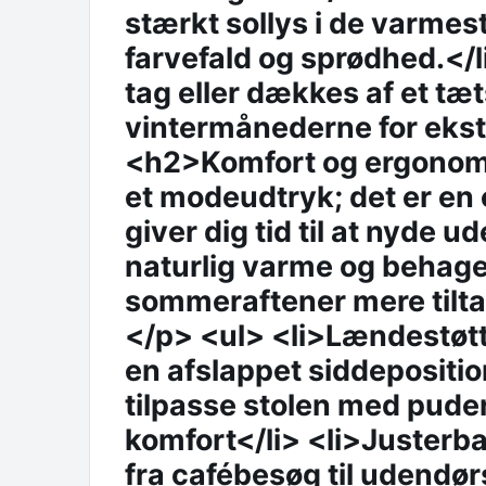
stærkt sollys i de varmest
farvefald og sprødhed.</
tag eller dækkes af et tæ
vintermånederne for ekstr
<h2>Komfort og ergonom
et modeudtryk; det er en 
giver dig tid til at nyde 
naturlig varme og behage
sommeraftener mere tilta
</p> <ul> <li>Lændestøtte
en afslappet siddepositio
tilpasse stolen med puder
komfort</li> <li>Justerbar
fra cafébesøg til udendø