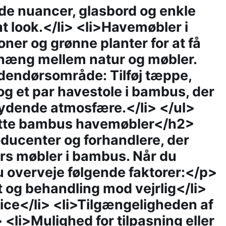
de nuancer, glasbord og enkle
rent look.</li> <li>Havemøbler i
oner og grønne planter for at få
hæng mellem natur og møbler.
udendørsområde: Tilføj tæppe,
g et par havestole i bambus, der
bydende atmosfære.</li> </ul>
ette bambus havemøbler</h2>
ducenter og forhandlere, der
ørs møbler i bambus. Når du
u overveje følgende faktorer:</p>
t og behandling mod vejrlig</li>
ice</li> <li>Tilgængeligheden af
 <li>Mulighed for tilpasning eller