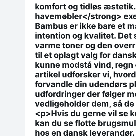
komfort og tidløs æsteti
havemøbler</strong> exem
Bambus er ikke bare et ma
intention og kvalitet. De
varme toner og den over
til et oplagt valg for da
kunne modstå vind, regn
artikel udforsker vi, hv
forvandle din udendørs pl
udfordringer der følger 
vedligeholder dem, så de
<p>Hvis du gerne vil se 
kan du se flotte brugsmu
hos en dansk leverandør.