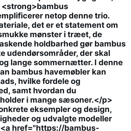
k. <strong>bambus
plificerer netop denne trio.
teriale, det er et statement om
t smukke mønster i træet, de
raskende holdbarhed gør bambus
nske udendørsområder, der skal
 og lange sommernætter. I denne
ordan bambus havemøbler kan
ads, hvilke fordele og
med, samt hvordan du
 holder i mange sæsoner.</p>
konkrete eksempler og design,
ligheder og udvalgte modeller
 <a href="https://bambus-