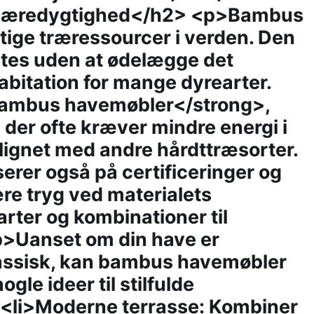
 bæredygtighed</h2> <p>Bambus
tige træressourcer i verden. Den
stes uden at ødelægge det
abitation for mange dyrearter.
bambus havemøbler</strong>,
, der ofte kræver mindre energi i
ignet med andre hårdttræsorter.
rer også på certificeringer og
re tryg ved materialets
rter og kombinationer til
p>Uanset om din have er
lassisk, kan bambus havemøbler
gle ideer til stilfulde
 <li>Moderne terrasse: Kombiner