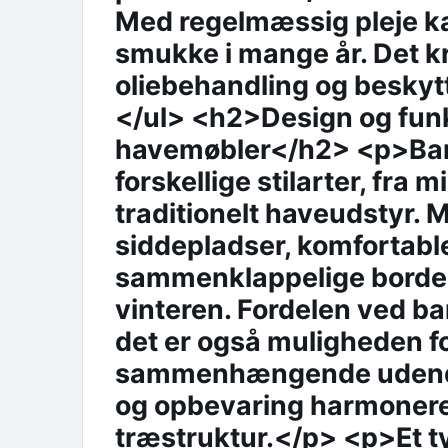
Med regelmæssig pleje k
smukke i mange år. Det kr
oliebehandling og beskyt
</ul> <h2>Design og funk
havemøbler</h2> <p>Bam
forskellige stilarter, fra 
traditionelt haveudstyr.
siddepladser, komfortable
sammenklappelige borde,
vinteren. Fordelen ved b
det er også muligheden f
sammenhængende udendørs
og opbevaring harmonere
træstruktur.</p> <p>Et