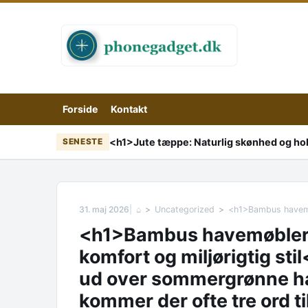
Skip to content
Forside
Kontakt
<h1>Jute tæppe: Naturlig skønhed og hol
SENESTE
31. maj 2026
⌂
Uncategorized
<h1>Bambus havemøbler: 
komfort og miljørigtig s
ud over sommergrønne hav
kommer der ofte tre ord t